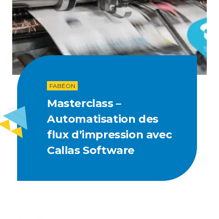
FABÉON
Masterclass –
Automatisation des
flux d’impression avec
Callas Software