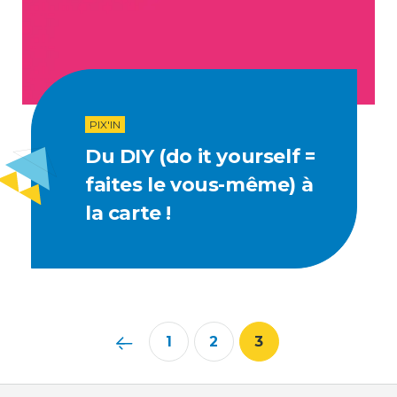
PIX'IN
Du DIY (do it yourself =
faites le vous-même) à
la carte !
1
2
3