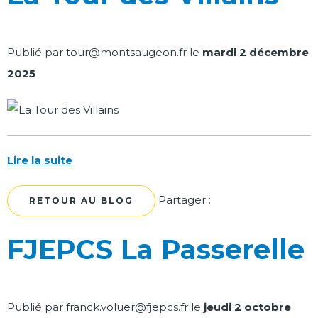
Publié par
tour@montsaugeon.fr
le
mardi 2 décembre
2025
Lire la suite
Facebook
Twitter
Partager :
RETOUR AU BLOG
FJEPCS La Passerelle
Publié par
franck.voluer@fjepcs.fr
le
jeudi 2 octobre