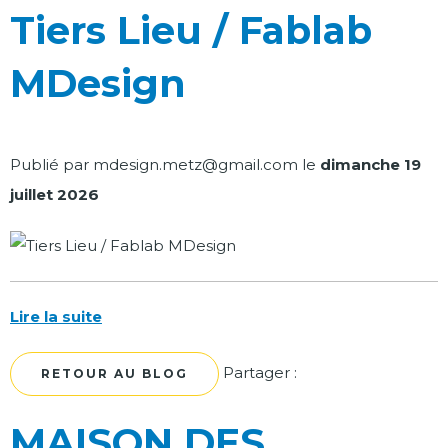
Tiers Lieu / Fablab
MDesign
Publié par
mdesign.metz@gmail.com
le
dimanche 19
juillet 2026
Lire la suite
Facebook
Twitter
Partager :
RETOUR AU BLOG
MAISON DES