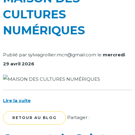
CULTURES
NUMÉRIQUES
Publié par
sylviagrollier.mcn@gmail.com
le
mercredi
29 avril 2026
Lire la suite
Facebook
Twitter
Partager :
RETOUR AU BLOG