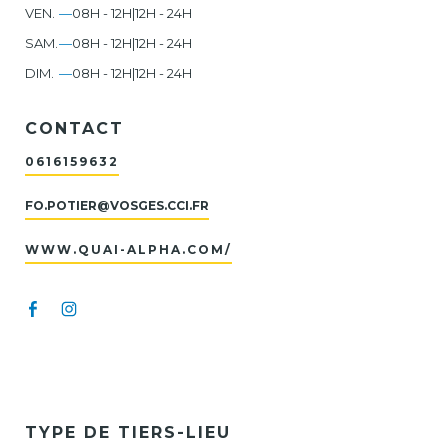
VEN.
—
08H - 12H
|
12H - 24H
SAM.
—
08H - 12H
|
12H - 24H
DIM.
—
08H - 12H
|
12H - 24H
CONTACT
0616159632
FO.POTIER@VOSGES.CCI.FR
WWW.QUAI-ALPHA.COM/
TYPE DE TIERS-LIEU